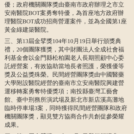
優；政府機關團隊獎由臺南市政府辦理之市立
安南醫院
BOT
案勇奪特優，為首座地方政府辦
理醫院
BOT
成功招商營運案件，並為全國第
1
座
黃金綠建築醫院。
三、第
13
屆金擘獎
104
年
10
月
19
日舉行頒獎典
禮，
20
個團隊獲獎，其中財團法人全成社會福
利基金會以金門縣松柏園老人長期照顧中心委
託經營案，有效協助當地長者照護，榮獲優等
獎及公益獎殊榮。民間經營團隊獎由中國醫藥
大學附設醫院經營的臺南市立安南醫院興建營
運移轉案勇奪特優獎項；南投縣臺灣工藝會
館、臺中刑務所演武場及新北市新店溪高灘地
臨時停車場
3
案，同時獲得民間經營團隊和政府
機關團隊獎，顯見雙方協商合作共創促參榮耀
成果。