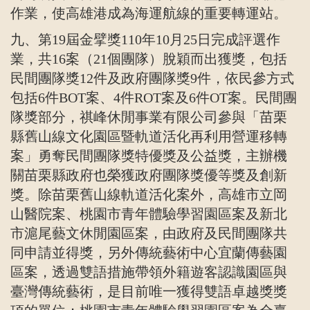
作業，使高雄港成為海運航線的重要轉運站。
九、第
19
屆金擘獎
110
年
10
月
25
日完成評選作
業，共
16
案（
21
個團隊）脫穎而出獲獎，包括
民間團隊獎
12
件及政府團隊獎
9
件，依民參方式
包括
6
件
BOT
案、
4
件
ROT
案及
6
件
OT
案。民間團
隊獎部分，祺峰休閒事業有限公司參與「苗栗
縣舊山線文化園區暨軌道活化再利用營運移轉
案」勇奪民間團隊獎特優獎及公益獎，主辦機
關苗栗縣政府也榮獲政府團隊獎優等獎及創新
獎。除苗栗舊山線軌道活化案外，高雄市立岡
山醫院案、桃園市青年體驗學習園區案及新北
市滬尾藝文休閒園區案，由政府及民間團隊共
同申請並得獎，另外傳統藝術中心宜蘭傳藝園
區案，透過雙語措施帶領外籍遊客認識園區與
臺灣傳統藝術，是目前唯一獲得雙語卓越獎獎