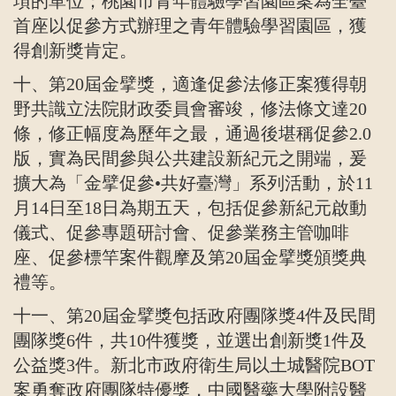
項的單位；桃園市青年體驗學習園區案為全臺
首座以促參方式辦理之青年體驗學習園區，獲
得創新獎肯定。
十、第
20
屆金擘獎，適逢促參法修正案獲得朝
野共識立法院財政委員會審竣，修法條文達
20
條，修正幅度為歷年之最，通過後堪稱促參
2.0
版，實為民間參與公共建設新紀元之開端，爰
擴大為「金擘促參•共好臺灣」系列活動，於
11
月
14
日至
18
日為期五天，包括促參新紀元啟動
儀式、促參專題研討會、促參業務主管咖啡
座、促參標竿案件觀摩及第
20
屆金擘獎頒獎典
禮等。
十一、第
20
屆金擘獎包括政府團隊獎
4
件及民間
團隊獎
6
件，共
10
件獲獎，並選出創新獎
1
件及
公益獎
3
件。新北市政府衛生局以土城醫院
BOT
案勇奪政府團隊特優獎，中國醫藥大學附設醫