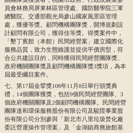
員會林務局屏東林區管理處、國防醫學院三軍
總醫院、交通部觀光局參山國家風景區管理
處，獲優等獎。顧問機構團隊獎，開博規劃設
計顧問有限公司，獲得佳等獎。得獎案件中，
「墾丁賓館（本館）民間經營案」建立國際化
服務品質，致力生態維護並提供平價房型，符
合公共建設目的，同時獲得民間經營團隊獎、
政府機關團隊獎及顧問機構團隊獎
3
獎項，為本
屆最受矚目案件。
七、第
17
屆金擘獎
108
年
11
月
8
日舉行頒獎典
禮，
14
個團隊獲獎，包括
9
個民間經營團隊、
3
個政府機關團隊及
2
個顧問機構團隊。民間經營
團隊達和環保服務股份有限公司及駿陞事業股
份有限公司分別參與「新北市八里垃圾焚化廠
委託營運操作管理案」及「金湖鎮商務旅館基