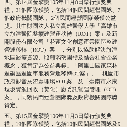
四、第
14
屆金擘獎
105
年
11
月
8
日舉行頒獎典
禮，
21
個團隊獲獎，包括
14
個民間經營團隊、
7
個政府機關團隊，
2
個民間經營團隊榮獲公益
獎。其中財團法人私立高雄醫學大學「高雄市
立旗津醫院整擴建營運移轉（
ROT
）案」及新
開股份有限公司「花蓮文化創意產業園區整建
營運移轉（
ROT
）案」，分別以協助解決旗津
地區醫療資源、照顧弱勢團體及結合社會企業
概念，獲肯定為公益典範。「阿里山國家森林
遊樂區遊園車服務營運移轉
OT
案」、「桃園市
政府觀音灰渣處理場
ROT
案」及「臺南市永康
垃圾資源回收（焚化）廠委託營運管理（
OT
）
案」，同獲民間經營團隊獎及政府機關團隊獎
肯定。
五、第
15
屆金擘獎
106
年
11
月
3
日舉行頒獎典
禮，
19
個團隊獲獎，包括
10
個民間經營團隊及
9