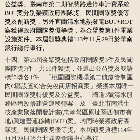
公益獎。臺南市第二期智慧路邊停車計費系統
BOT
案分別榮獲政府團隊獎、民間團隊獎優等
獎及創新獎，另外宜蘭清水地熱發電
BOT+ROT
案獲得政府團隊獎優等獎，為金擘獎第
1
件電業
設施案件。本屆頒獎典禮
113
年
11
月
29
日於華南
銀行總行舉行。
十四、第23屆金擘獎包括政府團隊獎3件及民間
團隊獎7件，共10件獲獎，並選出公益獎及雙語
標竿獎各1件。「桃園國際機場第二航廈管制區
內C區設置綜合免稅商店招商案」榮獲本屆唯一
民間團隊獎特優獎及公益獎。「國道3號清水服
務區增改修建營運移轉案」及「臺北市南港生
技產業聚落開發計畫(忠孝營區原址暨西側市有
地)興建營運移轉(BOT)案」均同時榮獲政府團
隊獎、民間團隊獎優等獎。本屆頒獎典禮114年
11月28日於台北國際會議中心舉行。