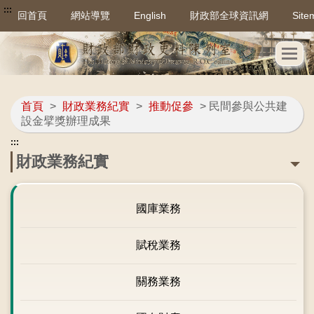
:::
回首頁
網站導覽
English
財政部全球資訊網
Site
首頁
>
財政業務紀實
>
推動促參
> 民間參與公共建
設金擘獎辦理成果
:::
財政業務紀實
國庫業務
賦稅業務
關務業務