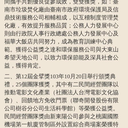
間攜手共創優良促參成效，雙雙獲獎，如：臺
南市垃圾焚化廠由臺南市政府環境保護局及信
鼎技術服務公司相輔相成，以互稽制度管理焚
化廠，有效提升服務品質；公務人力發展中心
則由行政院人事行政總處公務人力發展中心及
福華大飯店共同努力，成為教育訓練中心典
範。獲得公益獎之達和環保服務公司與大東山
希望天地公司，以致力環保節能及深具社會公
益，獲得肯定。
二、第
12
屆金擘獎
103
年
10
月
20
日舉行頒獎典
禮，
25
個團隊獲獎，其中有二民間經營團隊以
推動電影文化產業（社團法人台灣電影文化協
會）、回饋地方免收門票（聯奇開發股份有限
公司樹谷分公司生活科學館）等榮獲公益獎。
民間經營團隊獎由新東陽公司參與之桃園國際
機場第一航廈管制區外設置綜合商場案榮獲特