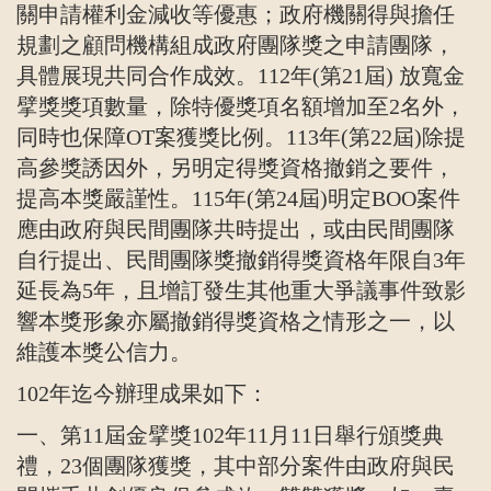
關申請權利金減收等優惠；政府機關得與擔任
規劃之顧問機構組成政府團隊獎之申請團隊，
具體展現共同合作成效。
112
年
(
第
21
屆
)
放寬金
擘獎獎項數量，除特優獎項名額增加至
2
名外，
同時也保障
OT
案獲獎比例。
113
年
(
第
22
屆
)除提
高參獎誘因外，另明定得獎資格撤銷之要件，
提高本獎嚴謹性。
115年(第24屆)明定BOO案件
應由政府與民間團隊共時提出，或由民間團隊
自行提出、民間團隊獎撤銷得獎資格年限自3年
延長為5年，且增訂發生其他重大爭議事件致影
響本獎形象亦屬撤銷得獎資格之情形之一，以
維護本獎公信力。
102
年迄今辦理成果如下：
一、第
11
屆金擘獎
102
年
11
月
11
日舉行頒獎典
禮，
23
個團隊獲獎，其中部分案件由政府與民