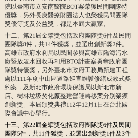
院以臺南市立安南醫院
BOT
案榮獲民間團隊特
優獎，另外長庚醫療財團法人也榮獲民間團隊
獎優等獎及公益獎，都是本屆大贏家。
十二、第
21
屆金擘獎包括政府團隊獎
6
件及民間
團隊獎
8
件，共
14
件獲獎，並選出創新獎
2
件。
高雄市政府水利局以民間參與高雄市臨海污水
廠暨放流水回收再利用
BTO
計畫案勇奪政府團
隊獎特優獎，另外臺北市政府工務局新建工程
處以
111
年度中山區道路巡查維護修繕成效式契
約案，及新北市政府環境保護局以新北市新
店、樹林垃圾焚化廠整建營運轉移案分別榮獲
創新獎。本屆頒獎典禮
112
年
12
月
1
日在台北國
際會議中心舉行。
十三、第
22
屆金擘獎包括政府團隊獎
6
件及民間
團隊
5
件，共
11
件獲獎，並選出創新獎
1
件及
3
件