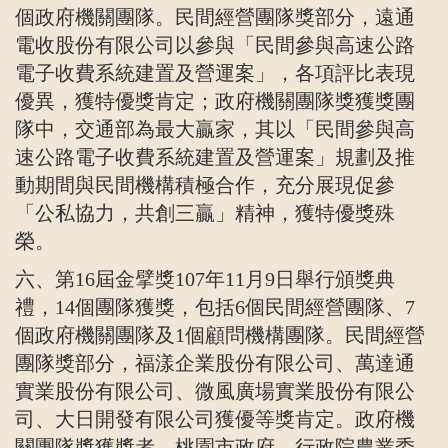
個政府機關團隊。民間經營團隊獎部分，遠通
電收股份有限公司以參與「民間參與高速公路
電子收費系統建置及營運案」，各項評比表現
優異，獲特優獎肯定；政府機關團隊獎獲獎團
隊中，交通部為最大贏家，其以「民間參與高
速公路電子收費系統建置及營運案」規劃及推
動期間與民間機構積極合作，充分展現促參
「公私協力，共創三贏」精神，獲特優獎殊
榮。
六、第
16
屆金擘獎
107
年
11
月
9
日舉行頒獎典
禮，
14
個團隊獲獎，包括
6
個民間經營團隊、
7
個政府機關團隊及
1
個顧問機構團隊。民間經營
團隊獎部分，福漾企業股份有限公司、萬達通
實業股份有限公司、微風廣場實業股份有限公
司、大日開發有限公司獲優等獎肯定。政府機
關團隊獎獲獎者，桃園市政府、行政院農業委