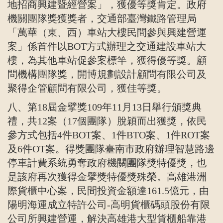
地招商興建暨經營案」，獲優等獎肯定。政府
機關團隊獎獲獎者，交通部臺灣鐵路管理局
「萬華（東、西）車站大樓民間參與興建營運
案」係首件以
BOT
方式辦理之交通建設車站大
樓，為其他車站促參案標竿，獲得優等獎。顧
問機構團隊獎，開博規劃設計顧問有限公司及
聚得企管顧問有限公司，獲佳等獎。
八、第
18
屆金擘獎
109
年
11
月
13
日舉行頒獎典
禮，共
12
案（
17
個團隊）脫穎而出獲獎，依民
參方式包括
4
件
BOT
案、
1
件
BTO
案、
1
件
ROT
案
及
6
件
OT
案。得獎團隊臺南市政府辦理智慧路邊
停車計費系統勇奪政府機關團隊獎特優獎，也
是該府再次獲得金擘獎特優獎殊榮。高雄港洲
際貨櫃中心案，民間投資金額達
161.5
億元，由
陽明海運成立特許公司
-
高明貨櫃碼頭股份有限
公司所興建營運，解決高雄港大型貨櫃船靠港