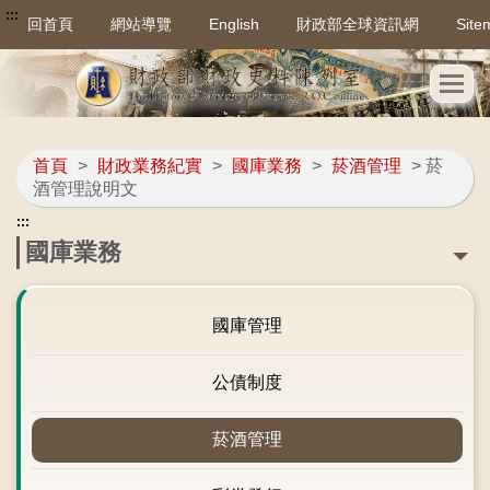
:::
回首頁
網站導覽
English
財政部全球資訊網
Site
首頁
>
財政業務紀實
>
國庫業務
>
菸酒管理
> 菸
酒管理說明文
:::
國庫業務
國庫管理
公債制度
菸酒管理