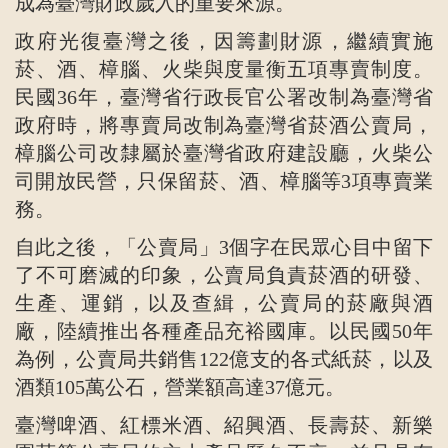
成為臺灣財政歲入的重要來源。
政府光復臺灣之後，因籌劃財源，繼續實施
菸、酒、樟腦、火柴與度量衡五項專賣制度。
民國36年，臺灣省行政長官公署改制為臺灣省
政府時，將專賣局改制為臺灣省菸酒公賣局，
樟腦公司改隸屬於臺灣省政府建設廳，火柴公
司開放民營，只保留菸、酒、樟腦等3項專賣業
務。
自此之後，「公賣局」3個字在民眾心目中留下
了不可磨滅的印象，公賣局負責菸酒的研發、
生產、運銷，以及查緝，公賣局的菸廠與酒
廠，陸續推出各種產品充裕國庫。以民國50年
為例，公賣局共銷售122億支的各式紙菸，以及
酒類105萬公石，營業額高達37億元。
臺灣啤酒、紅標米酒、紹興酒、長壽菸、新樂