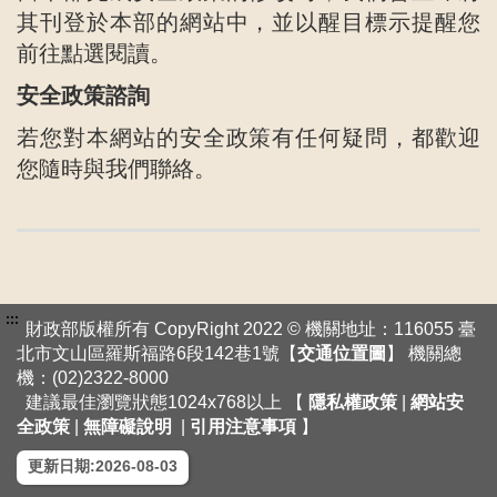
其刊登於本部的網站中，並以醒目標示提醒您
前往點選閱讀。
安全政策諮詢
若您對本網站的安全政策有任何疑問，都歡迎
您隨時與我們聯絡。
:::
財政部版權所有 CopyRight 2022 © 機關地址：116055 臺
北市文山區羅斯福路6段142巷1號【
交通位置圖
】 機關總
機：(02)2322-8000
建議最佳瀏覽狀態1024x768以上 【
隱私權政策
|
網站安
全政策
|
無障礙說明
|
引用注意事項
】
更新日期:2026-08-03