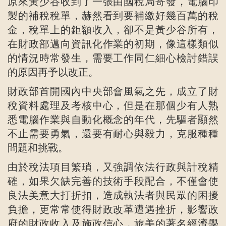
原來黃少谷收到了一張由國稅局寄發，電腦印
製的補稅稅單，赫然看到要補繳好幾百萬的稅
金，稅單上的鉅額收入，卻不是黃少谷所有，
在財政部邁向資訊化作業的初期，像這樣類似
的情況時常發生，需要工作同仁細心檢討錯誤
的原因再予以改正。
財政部首開國內中央部會風氣之先，成立了財
稅資料處理及考核中心，但是在那個少有人熟
悉電腦作業與自動化概念的年代，先驅者顯然
不止需要勇氣，還要有耐心與毅力，克服種種
問題和挑戰。
由於稅法項目繁瑣，又強調依法行政與計稅精
確，如果欠缺完善的技術手段配合，不僅會使
良法美意大打折扣，造成執法者與民眾的困擾
負擔，更常常使得財政改革遭遇挫折，影響政
府的財政收入及施政信心，旅美的著名經濟學