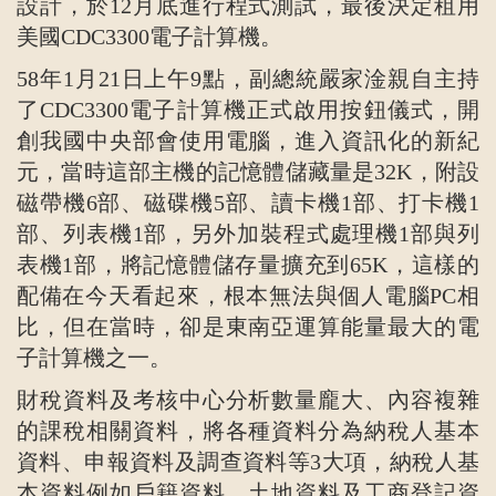
設計，於12月底進行程式測試，最後決定租用
美國CDC3300電子計算機。
58年1月21日上午9點，副總統嚴家淦親自主持
了CDC3300電子計算機正式啟用按鈕儀式，開
創我國中央部會使用電腦，進入資訊化的新紀
元，當時這部主機的記憶體儲藏量是32K，附設
磁帶機6部、磁碟機5部、讀卡機1部、打卡機1
部、列表機1部，另外加裝程式處理機1部與列
表機1部，將記憶體儲存量擴充到65K，這樣的
配備在今天看起來，根本無法與個人電腦PC相
比，但在當時，卻是東南亞運算能量最大的電
子計算機之一。
財稅資料及考核中心分析數量龐大、內容複雜
的課稅相關資料，將各種資料分為納稅人基本
資料、申報資料及調查資料等3大項，納稅人基
本資料例如戶籍資料、土地資料及工商登記資