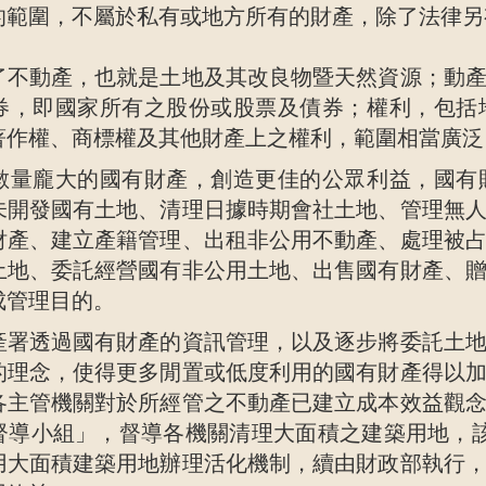
的範圍，不屬於私有或地方所有的財產，除了法律另
了不動產，也就是土地及其改良物暨天然資源；動
券，即國家所有之股份或股票及債券；權利，包括
著作權、商標權及其他財產上之權利，範圍相當廣泛
數量龐大的國有財產，創造更佳的公眾利益，國有
未開發國有土地、清理日據時期會社土地、管理無
財產、建立產籍管理、出租非公用不動產、處理被
土地、委託經營國有非公用土地、出售國有財產、
成管理目的。
產署透過國有財產的資訊管理，以及逐步將委託土
的理念，使得更多閒置或低度利用的國有財產得以
各主管機關對於所經管之不動產已建立成本效益觀念
督導小組」，督導各機關清理大面積之建築用地，該
用大面積建築用地辦理活化機制，續由財政部執行