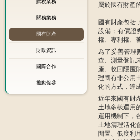
賦稅業務
屬於國有財產
關務業務
國有財產包括
設備；有價證
國有財產
權、專利權、
財政資訊
為了妥善管理
查、測量登記
國際合作
產、收回隱匿
理國有非公用
推動促參
化的方式，達
近年來國有財
土地多樣運用
運用機制下，
土地清理活化
閒置、低度利