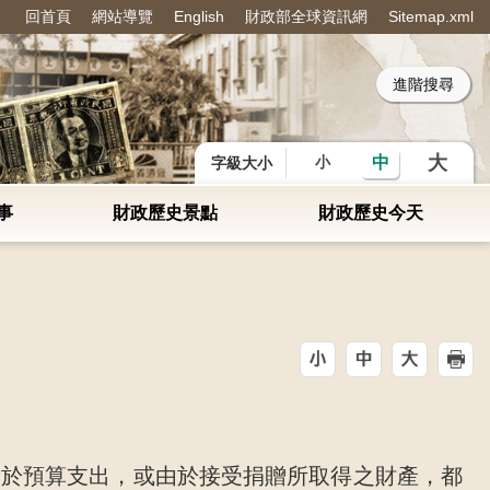
回首頁
網站導覽
English
財政部全球資訊網
Sitemap.xml
：
大
中
小
字級大小
事
財政歷史景點
財政歷史今天
由於預算支出，或由於接受捐贈所取得之財產，都