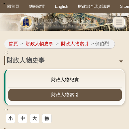
:::
回首頁
網站導覽
English
財政部全球資訊網
Site
首頁
>
財政人物史事
>
財政人物索引
> 侯伯烈
:::
財政人物史事
財政人物紀實
財政人物索引
:::