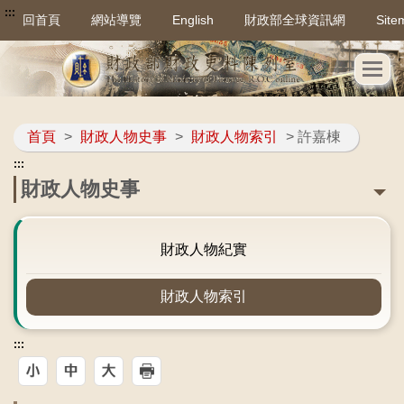
:::
回首頁
網站導覽
English
財政部全球資訊網
Site
首頁
>
財政人物史事
>
財政人物索引
> 許嘉棟
:::
財政人物史事
財政人物紀實
財政人物索引
:::