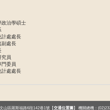
學政治學碩士
系
統計處處長
處副處長
長
研究員
專門委員
統計處處長
臺北市文山區羅斯福路6段142巷1號【
交通位置圖
】 機關總機：(02)232