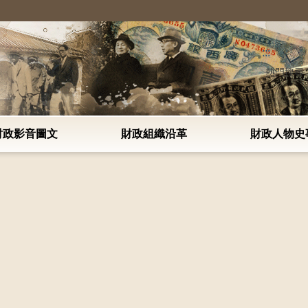
:::
熱門搜尋
財政影音圖文
財政組織沿革
財政人物史