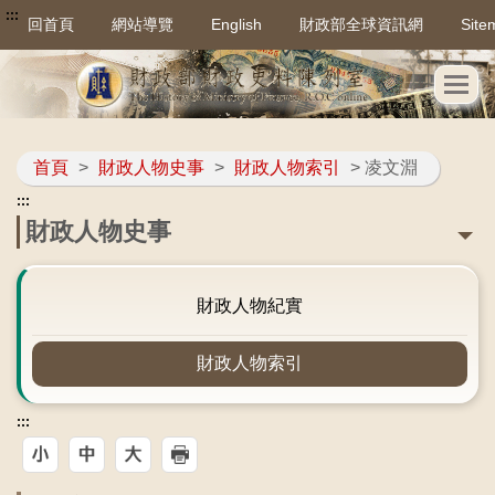
:::
回首頁
網站導覽
English
財政部全球資訊網
Site
首頁
>
財政人物史事
>
財政人物索引
> 凌文淵
:::
財政人物史事
財政人物紀實
財政人物索引
:::