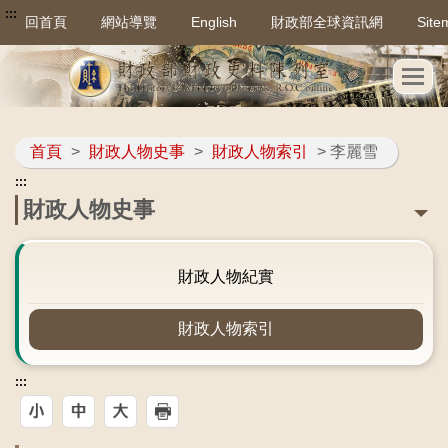
:::
回首頁
網站導覽
English
財政部全球資訊網
Site
首頁
>
財政人物史事
>
財政人物索引
> 李麗雪
:::
財政人物史事
財政人物紀實
財政人物索引
:::