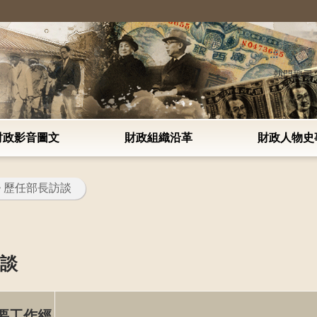
:::
熱門搜尋
財政影音圖文
財政組織沿革
財政人物史
> 歷任部長訪談
訪談
要工作經