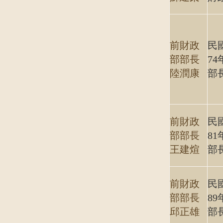
前財政
民
部部長
7
陸潤康
部
前財政
民
部部長
8
王建煊
部
前財政
民
部部長
8
邱正雄
部