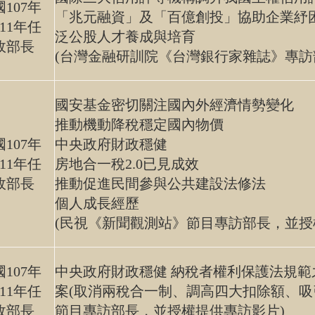
107年
「兆元融資」及「百億創投」協助企業紓
11年任
泛公股人才養成與培育
政部長
(台灣金融研訓院《台灣銀行家雜誌》專
國安基金密切關注國內外經濟情勢變化
推動機動降稅穩定國內物價
107年
中央政府財政穩健
11年任
房地合一稅2.0已見成效
政部長
推動促進民間參與公共建設法修法
個人成長經歷
(民視《新聞觀測站》節目專訪部長，並授
107年
中央政府財政穩健
納稅者權利保護法規範之
11年任
案(取消兩稅合一制、調高四大扣除額、吸
政部長
節目專訪部長，並授權提供專訪影片)