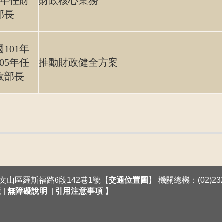
1年任財
財政核心業務
部長
101年
05年任
推動財政健全方案
政部長
臺北市文山區羅斯福路6段142巷1號【
交通位置圖
】 機關總機：(02)232
策
|
無障礙說明
|
引用注意事項
】