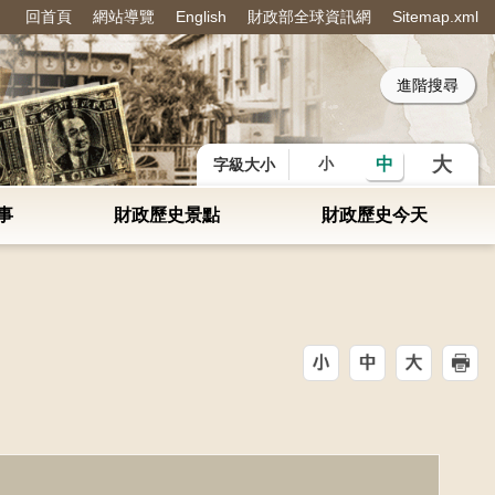
回首頁
網站導覽
English
財政部全球資訊網
Sitemap.xml
：
大
中
小
字級大小
事
財政歷史景點
財政歷史今天