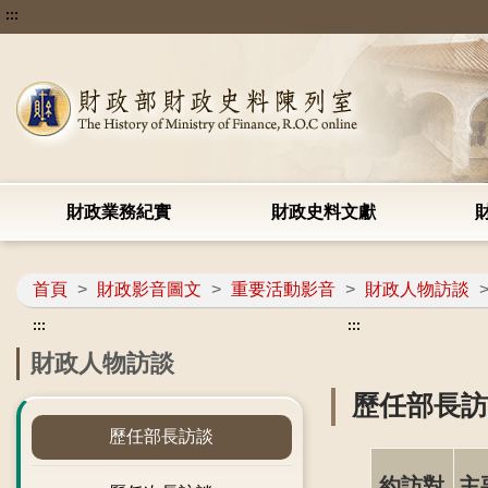
:::
財政業務紀實
財政史料文獻
首頁
>
財政影音圖文
>
重要活動影音
>
財政人物訪談
:::
:::
財政人物訪談
歷任部長
歷任部長訪談
約訪對
主