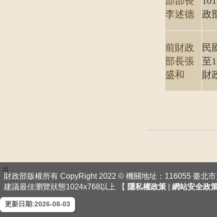
部部長
10
李述德
政
前財政
民國
部長張
至1
盛和
財
:::
財政部版權所有 CopyRight 2022 © 機關地址：116055 
建議最佳瀏覽狀態1024x768以上 【
隱私權政策
|
網站安全政
更新日期:2026-08-03