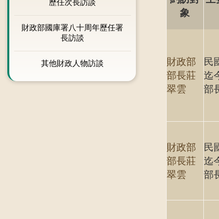
歷任次長訪談
象
財政部國庫署八十周年歷任署
長訪談
財政部
民國
其他財政人物訪談
部長莊
迄
翠雲
部
財政部
民國
部長莊
迄
翠雲
部