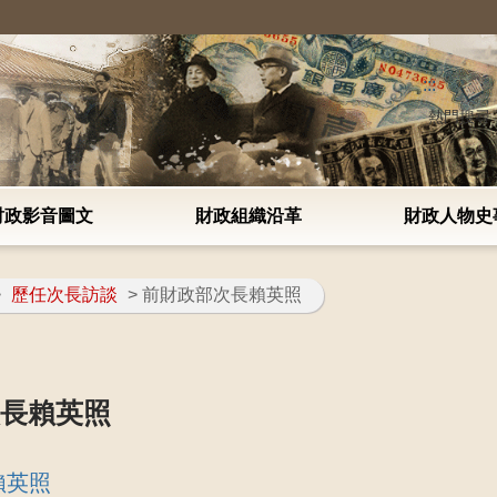
:::
熱門搜尋
財政影音圖文
財政組織沿革
財政人物史
>
歷任次長訪談
> 前財政部次長賴英照
次長賴英照
賴英照